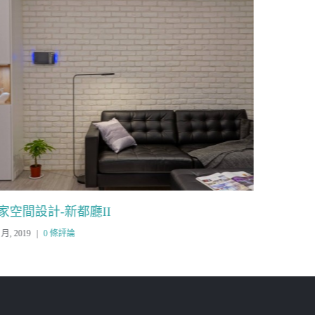
家空間設計-新都廳II
居家空間
 月, 2019
|
0 條評論
19 7 月, 2019
|