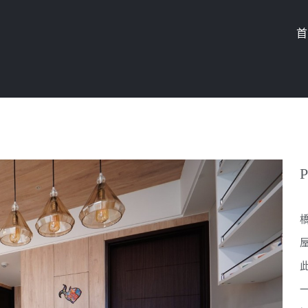
首
P
橋