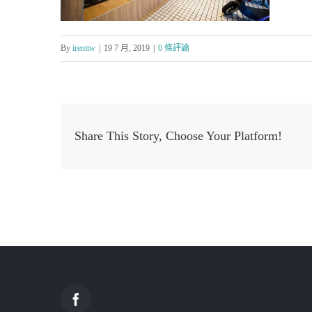
By
irenttw
|
19 7 月, 2019
|
0 條評論
Share This Story, Choose Your Platform!