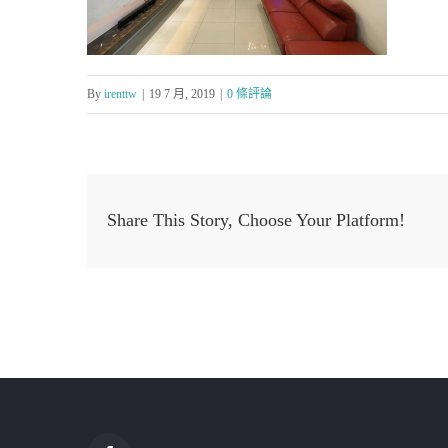
By
irenttw
|
19 7 月, 2019
|
0 條評論
Share This Story, Choose Your Platform!