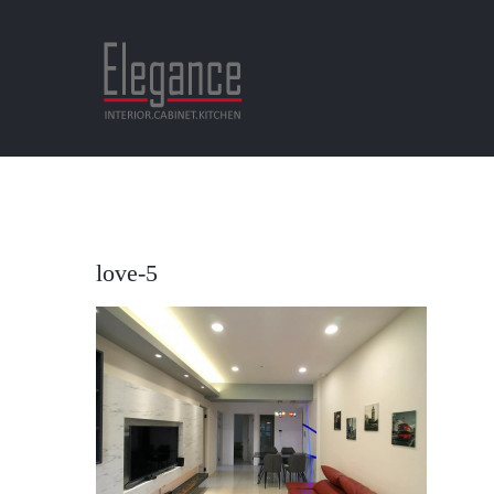
Skip
to
content
love-5